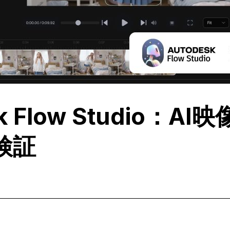
 Flow Studio：AI
検証