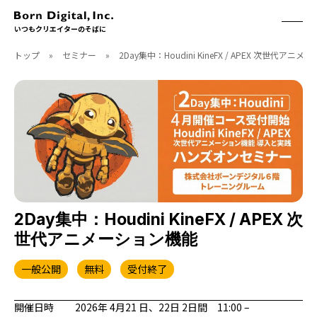
いつもクリエイターのそばに
トップ
»
セミナー
»
2Day集中：Houdini KineFX / APEX 次世代アニ
ABOUT
ONLINE STORE
CONTACT
RECRUIT
クリエイターズID
ACCESS
取扱製品
CGWORLD
ソフトウェア
月刊誌
フォント
別冊
ハードウェア
CGWORLD.jp
ソフトウェアサポート
2Day集中：Houdini KineFX / APEX 次
世代アニメーション機能
BOOK
SEMINAR
刊行順
有料セミナー
一般公開
無料
受付終了
ゲーム/CG
無料セミナー
アート/イラスト
トレーニング
開催日時
2026年 4月21 日、22日 2日間 11:00 –
映像/映画/アニメ
チュートリアル