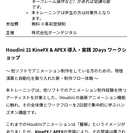
キーフレーム操作など）があれば受講可能
です。
本トレーニングは学生の方は対象外となり
ます。
参加費
無料 ※事前登録制
主催
株式会社ボーンデジタル
Houdini 21 KineFX & APEX 導入・実践 2Days ワークシ
ョップ
～ 他ソフトでアニメーション制作をしている方のための、物理
演算と自動化を取り入れた新・制作フロー体験 ～
本トレーニングは、他ソフトでのアニメーション制作経験を持つ
アーティストを対象とした、Houdini の最新アニメーション機能
に触れ、その全体像とワークフローを2日間で集中的に学ぶハン
ズオン講座です。
これまでのHoudiniアニメーションは「難解」というイメージが
ありましたが、
KineFX
と
APEX
の登場により、その常識は覆され