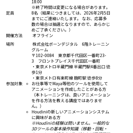
18:00
プログラミング/ウェブ
検定
※終了時間は変更になる場合があります。
定員
8名（結果につきましては、2026年2月5日
ファッション/デザイン/他
スケジュール
までにご連絡いたします。 なお、応募多
その他
数の場合は抽選となりますので、あらかじ
めご了承ください。）
開催方法
オフライン
場所
株式会社ボーンデジタル 6階トレーニン
x
facebook
youtube
グルーム
〒102-0084 東京都千代田区一番町23-
3 フロントプレイス千代田区一番町
・東京メトロ半蔵門線 半蔵門駅4番出口 徒
歩1分
・東京メトロ有楽町線 麹町駅 徒歩8分
参加対象
お仕事等でMaya等他のツールを使用して
アニメーションを作成したことがある方
（本トレーニングは、良いアニメーション
を作る方法を教える講座ではありませ
ん。）
Houdiniの新しいアニメーションシステム
に興味がある方
※Houdiniの経験は問いません。一般的な
3Dツールの基本操作知識（移動・回転・