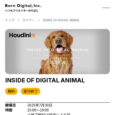
いつもクリエイターのそばに
トップ
»
セミナー
»
INSIDE OF DIGITAL ANIMAL
ABOUT
ONLINE STORE
CONTACT
RECRUIT
クリエイターズID
ACCESS
取扱製品
CGWORLD
ソフトウェア
月刊誌
フォント
別冊
ハードウェア
CGWORLD.jp
ソフトウェアサポート
INSIDE OF DIGITAL ANIMAL
BOOK
SEMINAR
無料
受付終了
刊行順
有料セミナー
ゲーム/CG
無料セミナー
開催日
2025年7月30日
アート/イラスト
トレーニング
時間
15:00～19:00
映像/映画/アニメ
チュートリアル
※終了時刻は状況により前