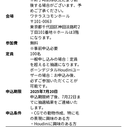
後する場合がございます、予
プログラミング/ウェブ
検定
めご了承ください。
ファッション/デザイン/他
スケジュール
会場
ワテラスコモンホール
その他
〒101-0063
東京都千代田区神田淡路町2
丁目101番地※ホールは3階
になります。
参加費
無料
x
facebook
youtube
※事前申込必要
定員
100名
一般申し込みの場合：定員
を超えると抽選になります。
ボーンデジタルHoudiniユー
ザーの場合：お申込み後、
必ずご参加いただくことが
可能です。
申込期限
2025年7月20日
申込期限終了後、7月22日ま
でに抽選結果をご連絡いた
します。
申込条件
・CGでの動物作成、特に毛
の表現に興味のある方
・Houdiniに興味のある方