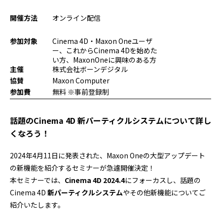
プログラミング/ウェブ
検定
開催方法
オンライン配信
ファッション/デザイン/他
スケジュール
その他
参加対象
Cinema 4D・Maxon Oneユーザ
ー、これからCinema 4Dを始めた
い方、MaxonOneに興味のある方
主催
株式会社ボーンデジタル
x
facebook
youtube
協賛
Maxon Computer
参加費
無料 ※事前登録制
話題のCinema 4D 新パーティクルシステムについて詳し
くなろう！
2024年4月11日に発表された、Maxon Oneの大型アップデート
の新機能を紹介するセミナーが急遽開催決定！
本セミナーでは、
Cinema 4D 2024.4
にフォーカスし、話題の
Cinema 4D
新
パーティクルシステム
やその他新機能についてご
紹介いたします。