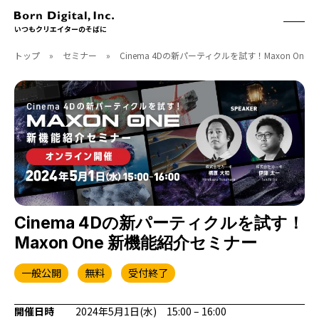
いつもクリエイターのそばに
トップ
»
セミナー
»
Cinema 4Dの新パーティクルを試す！Maxon On
ABOUT
ONLINE STORE
CONTACT
RECRUIT
クリエイターズID
ACCESS
取扱製品
CGWORLD
ソフトウェア
月刊誌
フォント
別冊
ハードウェア
CGWORLD.jp
ソフトウェアサポート
Cinema 4Dの新パーティクルを試す！
Maxon One 新機能紹介セミナー
BOOK
SEMINAR
刊行順
有料セミナー
一般公開
無料
受付終了
ゲーム/CG
無料セミナー
アート/イラスト
トレーニング
開催日時
2024年5月1日(水) 15:00 – 16:00
映像/映画/アニメ
チュートリアル