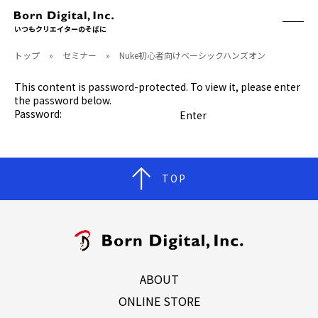
いつもクリエイターのそばに
トップ
»
セミナー
»
Nuke初心者向けベーシックハンズオン
ABOUT
ONLINE STORE
CONTACT
This content is password-protected. To view it, please enter
RECRUIT
the password below.
クリエイターズID
Password:
ACCESS
取扱製品
CGWORLD
ソフトウェア
月刊誌
TOP
フォント
別冊
ハードウェア
CGWORLD.jp
ソフトウェアサポート
BOOK
SEMINAR
刊行順
有料セミナー
ABOUT
ゲーム/CG
無料セミナー
アート/イラスト
トレーニング
ONLINE STORE
映像/映画/アニメ
チュートリアル