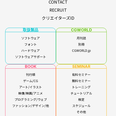
CONTACT
プログラミング/ウェブ
検定
RECRUIT
ファッション/デザイン/他
スケジュール
クリエイターズID
その他
取扱製品
CGWORLD
ソフトウェア
月刊誌
x
facebook
youtube
フォント
別冊
ハードウェア
CGWORLD.jp
ソフトウェアサポート
BOOK
SEMINAR
刊行順
有料セミナー
ゲーム/CG
無料セミナー
アート/イラスト
トレーニング
映像/映画/アニメ
チュートリアル
プログラミング/ウェブ
検定
ファッション/デザイン/他
スケジュール
その他