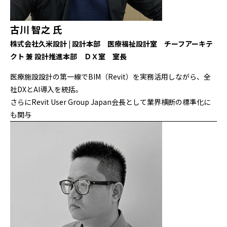
古川 智之 氏
株式会社久米設計 | 設計本部 医療福祉設計室 チーフアーキテ
クト 兼 設計推進本部 ＤＸ室 室長
医療施設設計の第一線でBIM（Revit）を実務活用しながら、全
社DXとAI導入を統括。
さらにRevit User Group Japan会長として業界横断の標準化に
も関与