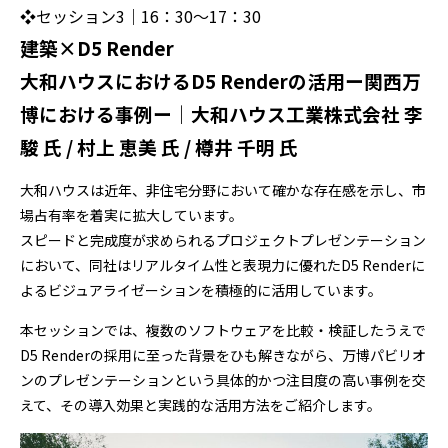
❖セッション3｜16：3
0～17
：30
建築×D5 Render
大和ハウスにおけるD5 Renderの活用ー関西万
博における事例ー｜大和ハウス工業株式会社 李
駿 氏 / 村上 恵美 氏 / 樽󠄀井 千明 氏
大和ハウスは近年、非住宅分野において確かな存在感を示し、市
場占有率を着実に拡大しています。
スピードと完成度が求められるプロジェクトプレゼンテーション
において、同社はリアルタイム性と表現力に優れたD5 Renderに
よるビジュアライゼーションを積極的に活用しています。
本セッションでは、複数のソフトウェアを比較・検証したうえで
D5 Renderの採用に至った背景をひも解きながら、万博パビリオ
ンのプレゼンテーションという具体的かつ注目度の高い事例を交
えて、その導入効果と実践的な活用方法をご紹介します。