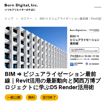
いつもクリエイターのそばに
トップ
»
セミナー
»
BIM ⇒ ビジュアライゼーション最前線｜Revit活用
ABOUT
ONLINE STORE
CONTACT
RECRUIT
クリエイターズID
ACCESS
取扱製品
CGWORLD
ソフトウェア
月刊誌
フォント
別冊
ハードウェア
CGWORLD.jp
ソフトウェアサポート
BIM ⇒ ビジュアライゼーション最前
線｜Revit活用の最新動向と関西万博プ
BOOK
SEMINAR
ロジェクトに学ぶD5 Render活用術
刊行順
有料セミナー
ゲーム/CG
無料セミナー
一般公開
無料
受付終了
アート/イラスト
トレーニング
映像/映画/アニメ
チュートリアル