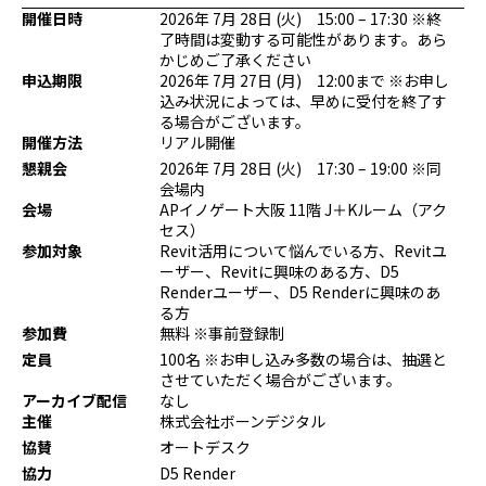
開催日時
2026年 7月 28日 (火) 15:00 – 17:30 ※終
プログラミング/ウェブ
検定
了時間は変動する可能性があります。あら
ファッション/デザイン/他
スケジュール
かじめご了承ください
その他
申込期限
2026年 7月 27日 (月) 12:00まで ※お申し
込み状況によっては、早めに受付を終了す
る場合がございます。
開催方法
リアル開催
x
facebook
youtube
懇親会
2026年 7月 28日 (火) 17:30 – 19:00 ※同
会場内
会場
APイノゲート大阪 11階 J＋Kルーム（
アク
セス
）
参加対象
Revit活用について悩んでいる方、Revitユ
ーザー、Revitに興味のある方、D5
Renderユーザー、D5 Renderに興味のあ
る方
参加費
無料 ※事前登録制
定員
100名 ※お申し込み多数の場合は、抽選と
させていただく場合がございます。
アーカイブ配信
なし
主催
株式会社ボーンデジタル
協賛
オートデスク
協力
D5 Render