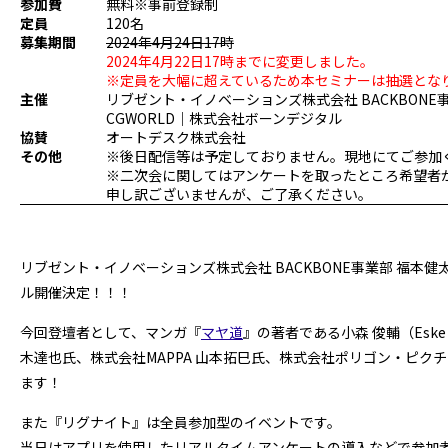
参加費
無料※事前登録制
定員
120名
募集期間
2024年4月24日17時
2024年4月22日17時までに変更しました。
※定員を大幅に超えているため本セミナーは抽選となり
主催
リブゼント・イノベーションズ株式会社 BACKBONE
CGWORLD｜株式会社ボーンデジタル
協賛
オートデスク株式会社
その他
※後日配信等は予定しておりません。現地にてご参加
※二次会に関してはアンケートを取ったところ希望者
申し訳ございませんが、ご了承ください。
リブゼント・イノベーションズ株式会社 BACKBONE事業部 福本
ル開催決定！！！
今回登壇者として、マンガ『
マヤ道
』の著者である小森 俊輔（Esk
木達也氏、株式会社MAPPA 山本拓巳氏、株式会社ポリゴン・ピ
ます！
また『リグナイト』は全員参加型のイベントです。
当日はアプリを使用したリアルタイムアンケートの導入などで参加