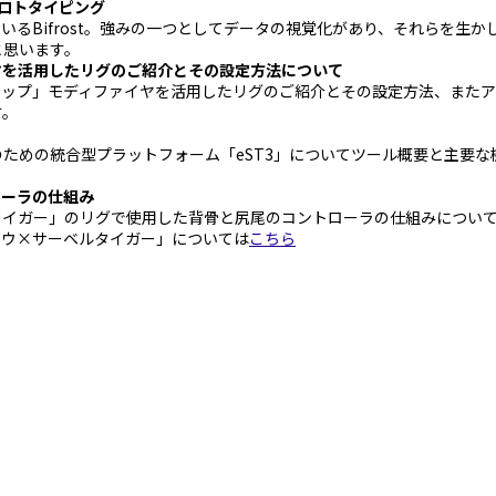
プロトタイピング
いるBifrost。強みの一つとしてデータの視覚化があり、それらを生
と思います。
ァイヤを活用したリグのご紹介とその設定方法について
UVWマップ」モディファイヤを活用したリグのご紹介とその設定方法、また
す。
のための統合型プラットフォーム「
eST3」についてツール概要と主要
ローラの仕組み
タイガー」のリグで使用した背骨と尻尾のコントローラの仕組みについ
コウ×サーベルタイガー」については
こちら