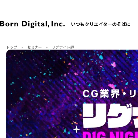
いつもクリエイターのそばに
トップ
»
セミナー
»
リグナイト超