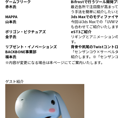
ゲームフリーク
Bifrostで行うツール開発
赤木氏
最近各所で注目度が高まって
う手法を簡単に紹介したい
MAPPA
3ds Maxでのモディフ
山本氏
今回は3ds Maxでの「
も合わせてご紹介いたしま
ポリゴン・ピクチュアズ
eST3ご紹介
金子氏
リギングとアニメーション
す。
リブゼント・イノベーションズ
背骨や尻尾のTwistコント
BACKBONE事業部
「センザンコウ×サーベル
福本氏
紹介します。※「センザン
※内容が変更になる場合は本ページにてご案内いたします。
ゲスト紹介