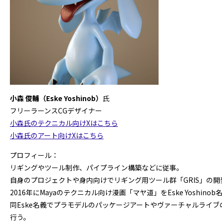
小森 俊輔（Eske Yoshinob）
氏
フリーラーンスCGデザイナー
小森氏のテクニカル向けXはこちら
小森氏のアート向けXはこちら
プロフィール：
リギングやツール制作、パイプライン構築などに従事。
自身のプロジェクトや身内向けでリギング用ツール群「GRIS」
の開
2016年にMayaのテクニカル向け漫画「マヤ道」
をEske Yoshin
同Eske名義でプラモデルのパッケージアートやヴァーチャルラ
イブ
行う。