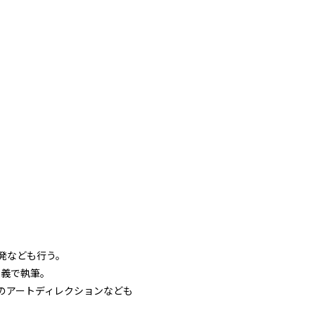
発なども行う。
ob名義で執筆。
のアートディレクションなども