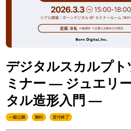
デジタルスカルプトツー
ミナー ― ジュエ
タル造形入門 ―
一般公開
無料
受付終了