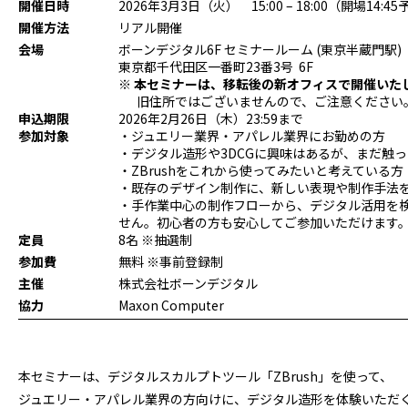
開催日時
2026年3月3日（火） 15:00 – 18:00（開場14:4
開催方法
リアル開催
会場
ボーンデジタル6F セミナールーム (東京半蔵門駅)
東京都千代田区一番町23番3号 6F
※
本セミナーは、移転後の新オフィスで開催いたしま
旧住所ではございませんので、ご注意ください
申込期限
2026年2月26日（木）23:59まで
参加対象
・ジュエリー業界・アパレル業界にお勤めの方
・デジタル造形や3DCGに興味はあるが、まだ触
・ZBrushをこれから使ってみたいと考えている方
・既存のデザイン制作に、新しい表現や制作手法
・手作業中心の制作フローから、デジタル活用を検討
せん。初心者の方も安心してご参加いただけます
定員
8名 ※抽選制
参加費
無料 ※事前登録制
主催
株式会社ボーンデジタル
協力
Maxon Computer
本セミナーは、デジタルスカルプトツール「ZBrush」を使って、
ジュエリー・アパレル業界の方向けに、デジタル造形を体験いただ