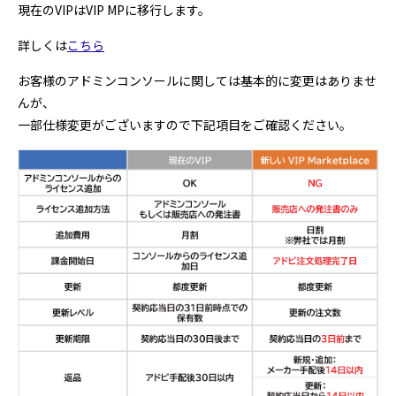
現在のVIPはVIP MPに移行します。
プログラミング/ウェブ
検定
ファッション/デザイン/他
スケジュール
詳しくは
こちら
その他
お客様のアドミンコンソールに関しては基本的に変更はありませ
んが、
一部仕様変更がございますので下記項目をご確認ください。
x
facebook
youtube