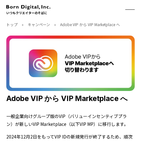
いつもクリエイターのそばに
トップ
»
キャンペーン
»
Adobe VIP から VIP Marketplace へ
ABOUT
ONLINE STORE
CONTACT
RECRUIT
クリエイターズID
ACCESS
取扱製品
CGWORLD
ソフトウェア
月刊誌
フォント
別冊
ハードウェア
CGWORLD.jp
ソフトウェアサポート
Adobe VIP から VIP Marketplace へ
BOOK
SEMINAR
一般企業向けグループ版のVIP（バリューインセンティブプラ
刊行順
有料セミナー
ン）が新しいVIP Marketplace（以下VIP MP）に移行します。
ゲーム/CG
無料セミナー
アート/イラスト
トレーニング
2024年12月2日をもってVIP IDの新規発行が終了するため、順次
映像/映画/アニメ
チュートリアル