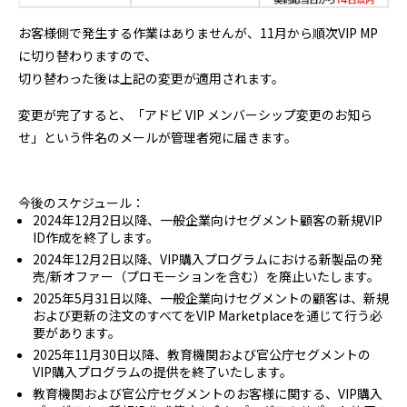
お客様側で発生する作業はありませんが、11月から順次VIP MP
に切り替わりますので、
切り替わった後は上記の変更が適用されます。
変更が完了すると、「アドビ VIP メンバーシップ変更のお知ら
せ」という件名のメールが管理者宛に届きます。
今後のスケジュール：
2024年12月2日以降、
一般企業向け
セグメント
顧客の
新規VIP
ID作成を
終了します。
2024年12月2日以降、
VIP購入
プログラムに
おける
新製品の
発
売/新オファー
（プロモーションを
含む）を
廃止いたします。
2025年5月31
日以降、
一般企業向け
セグメントの
顧客は、
新規
および
更新の
注文の
すべてを
VIP Marketplaceを
通じて行う必
要が
あります。
2025年11月30
日以降、
教育機関および
官公庁
セグメントの
VIP購入
プログラムの
提供を
終了いたします。
教育機関
および
官公庁
セグメントの
お客様に関する、
VIP購入