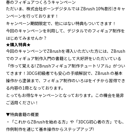
春のフィギュアつくろうキャンペーン
プログラミング/ウェブ
検定
ただいま、株式会社ボーンデジタルでは ZBrush 10%割引きキャ
ファッション/デザイン/他
スケジュール
ンペーンを行っております！
その他
キャンペーン期間限定で、他にはない特典もついてきます！
今回のキャンペーンを利用して、デジタルでのフィギュア制作を
はじめてみませんか？
★購入特典★
x
facebook
youtube
今回のキャンペーンでZBrushを導入いただいた方には、ZBrush
でのフィギュア制作入門の書籍として大好評をいただいている
『作って覚える! ZBrushフィギュア制作チュートリアル』がつい
てきます！3DCG初級者でも安心の手順解説で、ZBrush の基本
操作から塗装まで、フィギュア制作のいろはをイチから習得でき
る内容の1冊となっております。
とってもお得なキャンペーンとなっております。この機会を是非
ご活用ください！
▼特典書籍の概要
・「これからZBrushを始める方」や「3DCG初心者の方」でも、
作例制作を通じて基本操作からステップアップ!