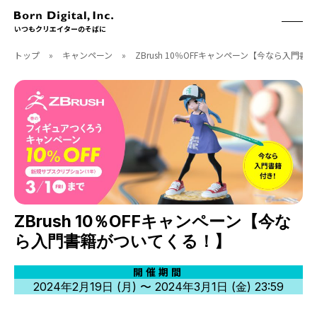
いつもクリエイターのそばに
トップ
»
キャンペーン
»
ZBrush 10％OFFキャンペーン【今なら入門
ABOUT
ONLINE STORE
CONTACT
RECRUIT
クリエイターズID
ACCESS
取扱製品
CGWORLD
ソフトウェア
月刊誌
フォント
別冊
ハードウェア
CGWORLD.jp
ソフトウェアサポート
ZBrush 10％OFFキャンペーン【今な
ら入門書籍がついてくる！】
BOOK
SEMINAR
刊行順
有料セミナー
開催期間
ゲーム/CG
無料セミナー
2024年2月19日 (月) 〜 2024年3月1日 (金) 23:59
アート/イラスト
トレーニング
映像/映画/アニメ
チュートリアル