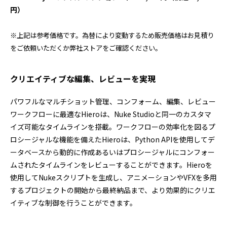
円）
プログラミング/ウェブ
検定
ファッション/デザイン/他
スケジュール
その他
※上記は参考価格です。為替により変動するため販売価格はお見積り
をご依頼いただくか弊社ストアをご確認ください。
クリエイティブな編集、レビューを実現
x
facebook
youtube
パワフルなマルチショット管理、コンフォーム、編集、レビュー
ワークフローに最適なHieroは、Nuke Studioと同一のカスタマ
イズ可能なタイムラインを搭載。ワークフローの効率化を図るプ
ロシージャルな機能を備えたHieroは、Python APIを使用してデ
ータベースから動的に作成あるいはプロシージャルにコンフォー
ムされたタイムラインをレビューすることができます。Hieroを
使用してNukeスクリプトを生成し、アニメーションやVFXを多用
するプロジェクトの開始から最終納品まで、より効果的にクリエ
イティブな制御を行うことができます。