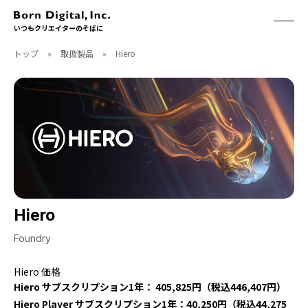
いつもクリエイターのそばに
トップ
»
取扱製品
»
Hiero
ABOUT
ONLINE STORE
CONTACT
RECRUIT
クリエイターズID
ACCESS
取扱製品
CGWORLD
ソフトウェア
月刊誌
フォント
別冊
ハードウェア
CGWORLD.jp
ソフトウェアサポート
Hiero
BOOK
SEMINAR
Foundry
刊行順
有料セミナー
Hiero 価格
ゲーム/CG
無料セミナー
Hiero サブスクリプション1年： 405,825円（税込446,407円）
アート/イラスト
トレーニング
Hiero Player サブスクリプション1年：40,250円（税込44,275
映像/映画/アニメ
チュートリアル