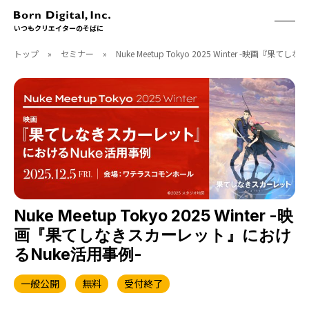
いつもクリエイターのそばに
トップ
»
セミナー
»
Nuke Meetup Tokyo 2025 Winter -映画
ABOUT
ONLINE STORE
CONTACT
RECRUIT
クリエイターズID
ACCESS
取扱製品
CGWORLD
ソフトウェア
月刊誌
フォント
別冊
ハードウェア
CGWORLD.jp
ソフトウェアサポート
Nuke Meetup Tokyo 2025 Winter -映
画『果てしなきスカーレット』におけ
BOOK
SEMINAR
るNuke活用事例-
刊行順
有料セミナー
ゲーム/CG
無料セミナー
一般公開
無料
受付終了
アート/イラスト
トレーニング
映像/映画/アニメ
チュートリアル