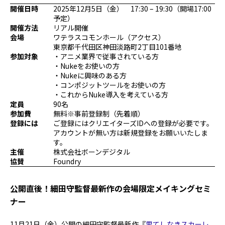
開催日時
2025年12月5日（金） 17:30 – 19:30（開場17:00
プログラミング/ウェブ
検定
予定）
ファッション/デザイン/他
スケジュール
開催方法
リアル開催
その他
会場
ワテラスコモンホール（
アクセス
）
東京都千代田区神田淡路町2丁目101番地
参加対象
・アニメ業界で従事されている方
・Nukeをお使いの方
・Nukeに興味のある方
x
facebook
youtube
・コンポジットツールをお使いの方
・これからNuke導入を考えている方
定員
90名
参加費
無料※事前登録制（先着順）
登録には
ご登録にはクリエイターズIDへの登録が必要です。
アカウントが無い方は新規登録をお願いいたしま
す。
主催
株式会社ボーンデジタル
協賛
Foundry
公開直後！細田守監督最新作の会場限定メイキングセミ
ナー
11月21日（金）公開の細田守監督最新作『
果てしなきスカーレ