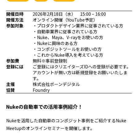
プログラミング/ウェブ
検定
ファッション/デザイン/他
スケジュール
開催日時
2026年2月18日（水） 15:00 – 16:00
開催方法
オンライン開催（YouTube予定）
その他
参加対象
・プロダクトデザイン業界に従事されている方
・自動車業界に従事されている方
・Nuke、Maya、V-rayをお使いの方
・Nukeに興味のある方
x
facebook
youtube
・コンポジットツールをお使いの方
・これからNuke導入を考えている方
参加費
無料※事前登録制
登録には
ご登録にはクリエイターズIDへの登録が必要です。
アカウントが無い方は新規登録をお願いいたしま
す。
主催
株式会社ボーンデジタル
協賛
Foundry
Nukeの自動車での活用事例紹介！
Nukeを活用した自動車のコンポジット事例をご紹介するNuke
Meetupのオンラインセミナーを開催します。