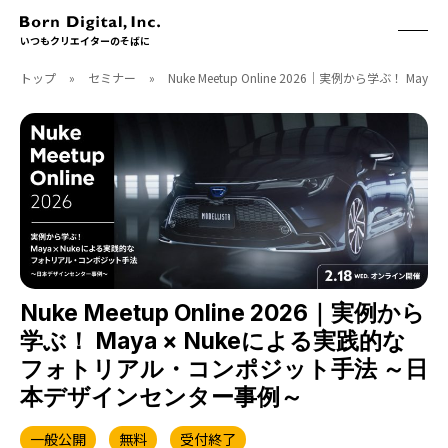
いつもクリエイターのそばに
トップ
»
セミナー
»
Nuke Meetup Online 2026｜実例から学
ABOUT
ONLINE STORE
CONTACT
RECRUIT
クリエイターズID
ACCESS
取扱製品
CGWORLD
ソフトウェア
月刊誌
フォント
別冊
ハードウェア
CGWORLD.jp
ソフトウェアサポート
Nuke Meetup Online 2026｜実例から
学ぶ！ Maya × Nukeによる実践的な
BOOK
SEMINAR
フォトリアル・コンポジット手法 ～日
刊行順
有料セミナー
本デザインセンター事例～
ゲーム/CG
無料セミナー
アート/イラスト
トレーニング
一般公開
無料
受付終了
映像/映画/アニメ
チュートリアル