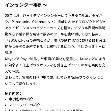
インセンター事例～
20年におよび日本デザインセンターにてトヨタ自動車、ダイハ
ツ、Panasonic、Okamuraなど、多岐にわたるプロダクトビジュ
アライゼーションのビジュアライズを担当。デジタル表現の黎明
期から多種多様な現場で数多のツールを使い倒してきた結果、
「3DCGとNukeの連携こそが、現代の制作現場における最も合理
的かつ最強の正解である」と確信するに至り、今回のセミナーに
登壇。
Maya／V-Rayで制作した車両CG素材を活用し、Nukeでどのよう
に効率よく仕上げのクオリティを引き上げていくのかを実例を交
えて解説。
あわせて、実際の制作現場で常用しているNukeプラグインにつ
いてもご紹介します。
紹介内容：
事例動画の紹介
ノードツリーの紹介
Maya ->Nuke シンプルなマルチチャンネル設定