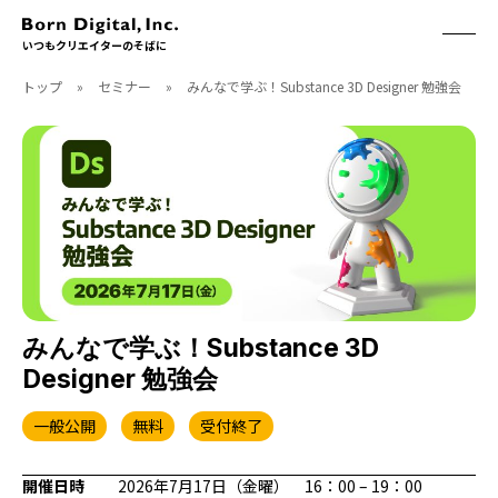
いつもクリエイターのそばに
トップ
»
セミナー
»
みんなで学ぶ！Substance 3D Designer 勉強会
ABOUT
ONLINE STORE
CONTACT
RECRUIT
クリエイターズID
ACCESS
取扱製品
CGWORLD
ソフトウェア
月刊誌
フォント
別冊
ハードウェア
CGWORLD.jp
ソフトウェアサポート
みんなで学ぶ！Substance 3D
Designer 勉強会
BOOK
SEMINAR
刊行順
有料セミナー
一般公開
無料
受付終了
ゲーム/CG
無料セミナー
アート/イラスト
トレーニング
開催日時
2026年7月17日（金曜） 16：00 – 19：00
映像/映画/アニメ
チュートリアル