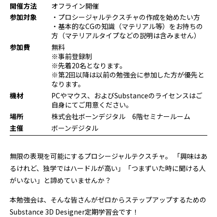
開催方法
オフライン開催
プログラミング/ウェブ
検定
参加対象
・プロシージャルテクスチャの作成を始めたい方
ファッション/デザイン/他
スケジュール
・基本的なCGの知識（マテリアル等）をお持ちの
その他
方（マテリアルタイプなどの説明は含みません）
参加費
無料
※事前登録制
※先着20名となります。
x
facebook
youtube
※第2回以降は以前の勉強会に参加した方が優先と
なります。
機材
PCやマウス、およびSubstanceのライセンスはご
自身にてご用意ください。
場所
株式会社ボーンデジタル 6階セミナールーム
主催
ボーンデジタル
無限の表現を可能にするプロシージャルテクスチャ。 「興味はあ
るけれど、独学ではハードルが高い」「つまずいた時に聞ける人
がいない」と諦めていませんか？
本勉強会は、そんな皆さんがゼロからステップアップするための
Substance 3D Designer定期学習会です！