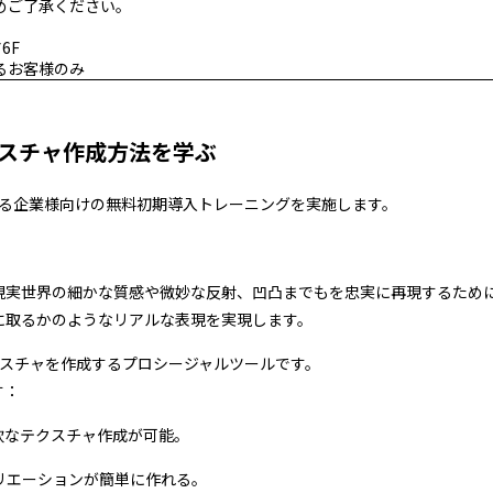
めご了承ください。
6F
るお客様のみ
ルテクスチャ作成方法を学ぶ
いている企業様向けの無料初期導入トレーニングを実施します。
。
し、現実世界の細かな質感や微妙な反射、凹凸までもを忠実に再現するため
に取るかのようなリアルな表現を実現します。
）やテクスチャを作成するプロシージャルツールです。
す：
軟なテクスチャ作成が可能。
リエーションが簡単に作れる。