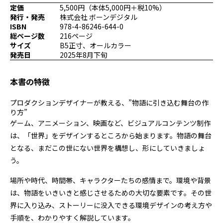
定価
5,500円（本体5,000円＋税10%）
プログラミング/ウェブ
検定
発行・発売
株式会社 ボーンデジタル
ファッション/デザイン/他
スケジュール
ISBN
978-4-86246-644-0
その他
総ページ数
216ページ
サイズ
B5正寸、オールカラー
発売日
2025年8月下旬
x
facebook
youtube
本書の特徴
プロダクションデザイナーが教える、”物語に引き込む舞台の作
り方”
ゲーム、アニメーション、映画など、ビジュアルコンテンツ制作
は、「世界」をデザインするところから始まります。物語の舞台
となる、まだこの世にない世界を構想し、形にしていきましょ
う。
場所や時代、時間帯、キャラクターたちの感情まで。環境や背景
は、物語をいきいきと感じさせるための大切な要素です。その世
界に入り込み、ストーリーに没入できる環境デザインの考え方や
手順を、わかりやすく解説しています。