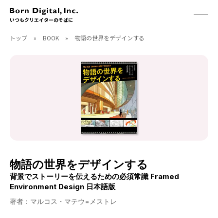
いつもクリエイターのそばに
トップ
»
BOOK
»
物語の世界をデザインする
ABOUT
ONLINE STORE
CONTACT
RECRUIT
クリエイターズID
ACCESS
取扱製品
CGWORLD
ソフトウェア
月刊誌
フォント
別冊
ハードウェア
CGWORLD.jp
ソフトウェアサポート
物語の世界をデザインする
BOOK
SEMINAR
背景でストーリーを伝えるための必須常識 Framed
刊行順
有料セミナー
Environment Design 日本語版
ゲーム/CG
無料セミナー
著者：マルコス・マテウ=メストレ
アート/イラスト
トレーニング
映像/映画/アニメ
チュートリアル