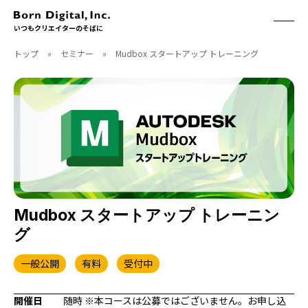
いつもクリエイターのそばに
トップ
»
セミナー
»
Mudbox スタートアップ トレーニング
ABOUT
ONLINE STORE
CONTACT
RECRUIT
クリエイターズID
ACCESS
取扱製品
CGWORLD
ソフトウェア
月刊誌
フォント
別冊
ハードウェア
CGWORLD.jp
ソフトウェアサポート
Mudbox スタートアップ トレーニン
グ
BOOK
SEMINAR
刊行順
有料セミナー
一般公開
有料
受付中
ゲーム/CG
無料セミナー
アート/イラスト
トレーニング
開催日
随時 ※本コースは公募ではございません。お申し込
映像/映画/アニメ
チュートリアル