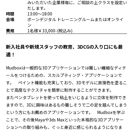
みいただいた企業様毎に、ご相談の上クラスを設定い
プログラミング/ウェブ
検定
たします。
ファッション/デザイン/他
スケジュール
時間
13:00～18:00
会場
ボーンデジタル トレーニングルームまたはオンライ
その他
ン
費用
1名様￥33,000-(税込み)
x
facebook
youtube
新入社員や新規スタッフの教育、3DCGの入り口にも最
適！
Mudboxは一般的な3Dアプリケーションでは難しい繊細なディテ
ールをつけるための、スカルプティング・アプリケーションで
す。 ペイント機能も充実しており、3Dモデルに直接色を塗るこ
とで高度なテクスチャを簡単に制作することができます。
またペンタブレットを使って粘土をいじるように立体を制作でき
ますので、3Dに興味はあるもの難しそうで二の足を踏んでしまう
という方にもお薦めのアプリケーションです。 Mudboxを学ぶ
ことで、その後Mayaや3ds Maxといった本格的な3Dアプリケー
ションへの取り組みも、ぐっと身近に感じられるようになりま