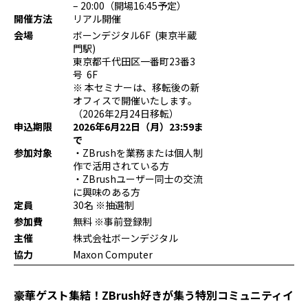
– 20:00（開場16:45予定）
プログラミング/ウェブ
検定
開催方法
リアル開催
ファッション/デザイン/他
スケジュール
会場
ボーンデジタル6F (東京半蔵
その他
門駅)
東京都千代田区一番町23番3
号 6F
※ 本セミナーは、移転後の新
オフィスで開催いたします。
x
facebook
youtube
（2026年2月24日移転）
申込期限
2026年6月22日（月）23:59ま
で
参加対象
・ZBrushを業務または個人制
作で活用されている方
・ZBrushユーザー同士の交流
に興味のある方
定員
30名 ※抽選制
参加費
無料 ※事前登録制
主催
株式会社ボーンデジタル
協力
Maxon Computer
豪華ゲスト集結！ZBrush好きが集う特別コミュニティイ