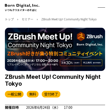
いつもクリエイターのそばに
トップ
»
セミナー
»
ZBrush Meet Up! Community Night Tokyo
ABOUT
ONLINE STORE
CONTACT
RECRUIT
クリエイターズID
ACCESS
取扱製品
CGWORLD
ソフトウェア
月刊誌
フォント
別冊
ハードウェア
CGWORLD.jp
ソフトウェアサポート
ZBrush Meet Up! Community Night
Tokyo
BOOK
SEMINAR
刊行順
有料セミナー
一般公開
無料
受付終了
ゲーム/CG
無料セミナー
アート/イラスト
トレーニング
開催日時
2026年6月24日（水） 17:00
映像/映画/アニメ
チュートリアル