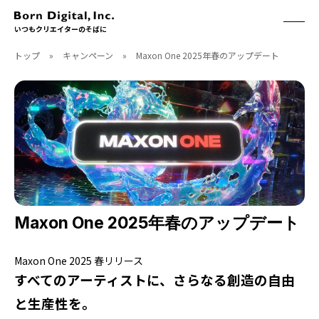
いつもクリエイターのそばに
トップ
»
キャンペーン
»
Maxon One 2025年春のアップデート
ABOUT
ONLINE STORE
CONTACT
RECRUIT
クリエイターズID
ACCESS
取扱製品
CGWORLD
ソフトウェア
月刊誌
フォント
別冊
ハードウェア
CGWORLD.jp
ソフトウェアサポート
Maxon One 2025年春のアップデート
BOOK
SEMINAR
Maxon One 2025 春リリース
刊行順
有料セミナー
すべてのアーティストに、さらなる創造の自由
ゲーム/CG
無料セミナー
アート/イラスト
トレーニング
と生産性を。
映像/映画/アニメ
チュートリアル