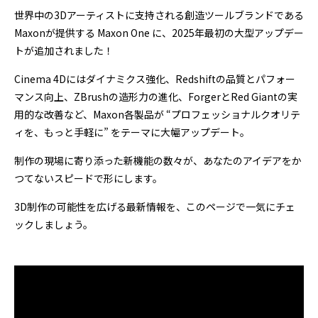
プログラミング/ウェブ
検定
世界中の3Dアーティストに支持される創造ツールブランドである
ファッション/デザイン/他
スケジュール
Maxonが提供する Maxon One に、2025年最初の大型アップデー
その他
トが追加されました！
Cinema 4Dにはダイナミクス強化、Redshiftの品質とパフォー
マンス向上、ZBrushの造形力の進化、ForgerとRed Giantの実
x
facebook
youtube
用的な改善など、Maxon各製品が “プロフェッショナルクオリテ
ィを、もっと手軽に” をテーマに大幅アップデート。
制作の現場に寄り添った新機能の数々が、あなたのアイデアをか
つてないスピードで形にします。
3D制作の可能性を広げる最新情報を、このページで一気にチェ
ックしましょう。